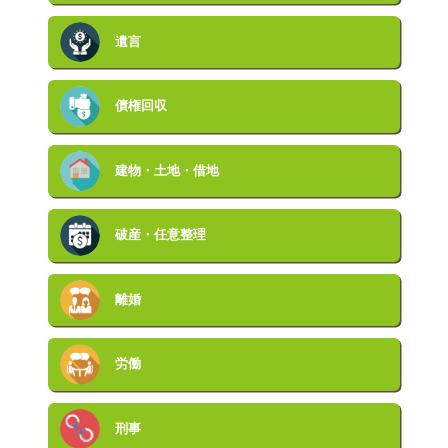
遺言
債権回収
建物・土地・借地
破産・任意整理
離婚
労働
刑事